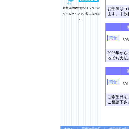
最新貸出物件はツイッターの
お部屋はゴ
ます。手数
タイムラインでご覧になれま
す。
303
2026年
地でお支払
301
ご希望日を
ご相談下さ
ホーム
貸出物件一覧
希望物件一覧