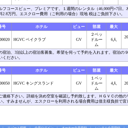
ルフコースビュー、プレミアです。１週間のレンタル（46,000円×7日
料2.8万円。エスクロー費用（ご利用の場合）現地 税はご負担下さい。
番号
ホテル
ビュー
部屋
最大
２ベッ
2
00020
HGVC ベイクラブ
GV
ドルー
6人
ム
からの宿泊、3泊以上の宿泊客募集。希望を伺って予約を入れます。宿泊の
いください。
番号
ホテル
ビュー
部屋
最大
１ベッ
00050
HGVC キングスランド
GV
ドルー
4人
2
ム
ご連絡下さい。詳細を決め空室を確認し予約致します。ＨＧＶＣの他の
い。すみませんが、エスクローを利用される場合費用は借主様負担で宜
リゾート情報
会員ログイン
オーナー会員登録
レンタル会員登録