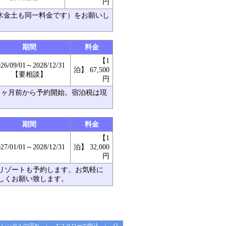
円
。木金土も同一料金です）をお願いし
期間
料金
【1
026/09/01～2028/12/31
泊】 67,500
【要相談】
円
９ヶ月前から予約開始。宿泊税は現
期間
料金
【1
027/01/01～2028/12/31
泊】 32,000
円
リゾートも予約します。お気軽に
しくお願い致します。
レンタルの流れ
エスクローの申込
Q