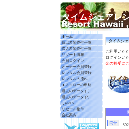
タイムシェアレ
ホーム
タイムシェ
貸出希望物件一覧
借入希望物件一覧
ご利用いた
リゾート情報
ログインい
会員ログイン
金の授受に
オーナー会員登録
レンタル会員登録
レンタルの流れ
エスクローの申込
過去のデータ (1)
過去のデータ (2)
Q and A
リセール物件
会社案内
302