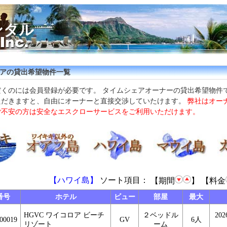
ンタル
アの貸出希望物件一覧
だくのには会員登録が必要です。 タイムシェアオーナーの貸出希望物件
ただきますと、自由にオーナーと直接交渉していたけます。
弊社はオー
ご不安の方は安全なエスクローサービスをご利用いただけます。
【ハワイ島】
ソート項目：
【期間
】
【料金
番号
ホテル
ビュー
部屋
最大
HGVC ワイコロア ビーチ
２ベッドル
202
00019
GV
6人
リゾート
ーム